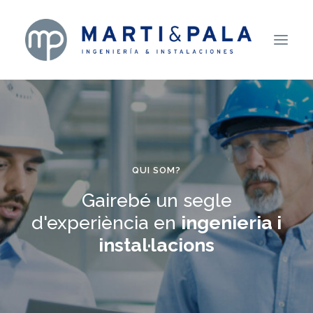
Inici
Qui som?
Serveis
QUI SOM?
Projectes
Gairebé un segle
d'experiència en
ingenieria i
Contacte
instal·lacions
Català